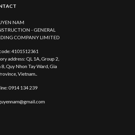
NTACT
UYEN NAM
STRUCTION - GENERAL
DING COMPANY LIMITED
 code: 4101512361
ory address: QL 1A, Group 2,
 8, Quy Nhon Tay Ward, Gia
Province, Vietnam..
ine: 0914 134 239
guyennam@gmail.com