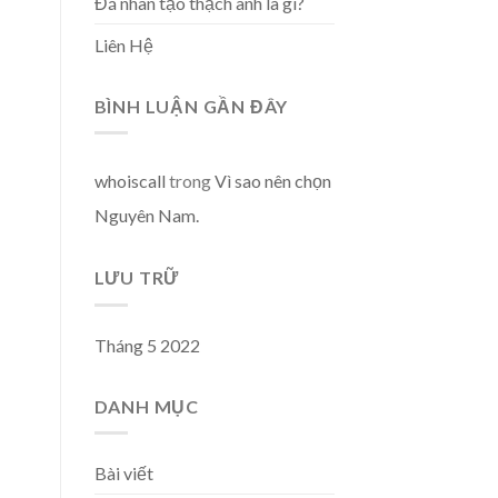
Đá nhân tạo thạch anh là gì?
Liên Hệ
BÌNH LUẬN GẦN ĐÂY
whoiscall
trong
Vì sao nên chọn
Nguyên Nam.
LƯU TRỮ
Tháng 5 2022
DANH MỤC
Bài viết