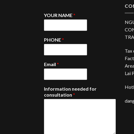
CO
YOUR NAME
*
NG
CON
TRA
PHONE
*
Tax
Fact
Email
*
Area
Lai 
Hotl
Information needed for
consultation
*
dan